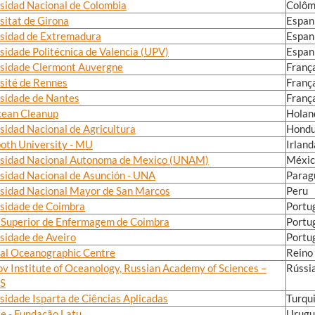
sidad Nacional de Colombia
Colôm
sitat de Girona
Espan
sidad de Extremadura
Espan
sidade Politécnica de Valencia (UPV)
Espan
sidade Clermont Auvergne
Franç
sité de Rennes
Franç
sidade de Nantes
Franç
cean Cleanup
Holan
sidad Nacional de Agricultura
Hondu
th University - MU
Irland
sidad Nacional Autonoma de Mexico (UNAM)
Méxic
sidad Nacional de Asunción - UNA
Parag
sidad Nacional Mayor de San Marcos
Peru
sidade de Coimbra
Portu
 Superior de Enfermagem de Coimbra
Portu
sidade de Aveiro
Portu
al Oceanographic Centre
Reino
ov Institute of Oceanology, Russian Academy of Sciences –
Rússi
S
sidade Isparta de Ciências Aplicadas
Turqu
te - Fundação Latu
Urugu