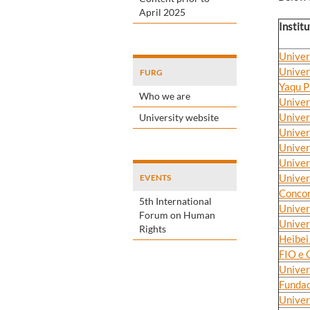
April 2025
Institu
Univer
Univer
FURG
Yaqu P
Who we are
Univer
Univer
University website
Univer
Univer
Univer
Univer
EVENTS
Concor
5th International
Univer
Forum on Human
Univer
Rights
Heibei
FIO e
Univer
Fundac
Univer