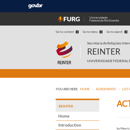
Universidade
Federal do Rio Grande
Go to content
Go to menu
Go to search
1
2
3
Secretaria de Relações Inter
REINTER
UNIVERSIDADE FEDERAL 
>
>
YOU ARE HERE:
HOME
AGREEMENTS
LIST
AC
REINTER
Home
Introduction
by
Maurici