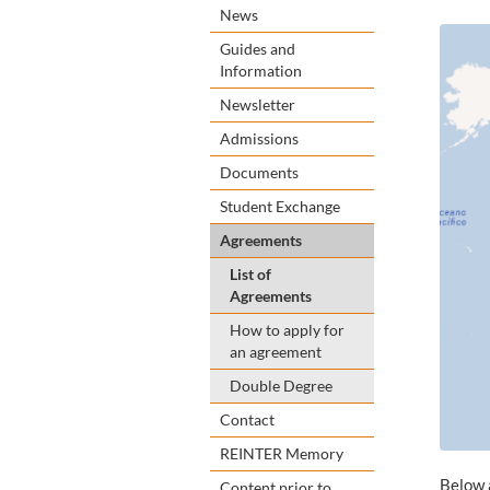
News
Guides and
Information
Newsletter
Admissions
Documents
Student Exchange
Agreements
List of
Agreements
How to apply for
an agreement
Double Degree
Contact
REINTER Memory
Below a
Content prior to