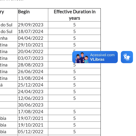
ry
Begin
Effective Duration in
years
 do Sul
29/09/2023
5
 do Sul
18/07/2024
5
anha
04/04/2022
5
tina
29/10/2021
5
tina
20/04/2022
5
tina
03/07/2023
4
tina
28/08/2023
5
tina
26/06/2024
5
tina
13/08/2024
5
dá
25/12/2024
5
24/04/2023
5
12/06/2023
5
30/06/2023
17/08/2024
5
bia
19/07/2021
5
bia
19/10/2021
5
bia
05/12/2022
5