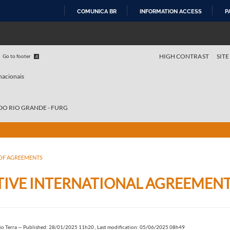
COMUNICA BR
INFORMATION ACCESS
P
SKIP
TO
CONTENT
HIGH CONTRAST
SITE
Go to footer
4
nacionais
DO RIO GRANDE - FURG
 OF AGREEMENTS
TIVE INTERNATIONAL AGREEMEN
o Terra
—
Published: 28/01/2025 11h20
,
Last modification: 05/06/2025 08h49