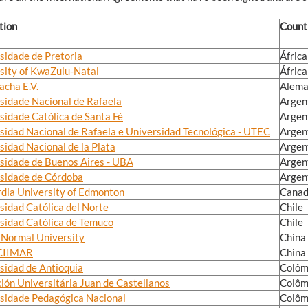
tion
Count
sidade de Pretoria
África
sity of KwaZulu-Natal
África
acha E.V.
Alem
sidade Nacional de Rafaela
Argen
sidade Católica de Santa Fé
Argen
sidad Nacional de Rafaela e Universidad Tecnológica - UTEC
Argen
sidad Nacional de la Plata
Argen
sidade de Buenos Aires - UBA
Argen
sidade de Córdoba
Argen
dia University of Edmonton
Cana
sidad Católica del Norte
Chile
sidad Católica de Temuco
Chile
 Normal University
China
 CIIMAR
China
sidad de Antioquia
Colôm
ión Universitária Juan de Castellanos
Colôm
sidade Pedagógica Nacional
Colôm