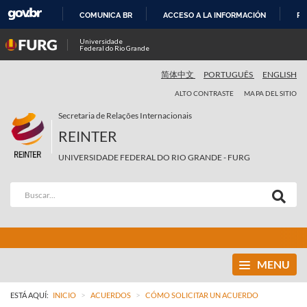
COMUNICA BR
ACCESO A LA INFORMACIÓN
PA
IR
Universidade
Federal do Rio Grande
AL
CONTENIDO
简体中文
PORTUGUÊS
ENGLISH
ALTO CONTRASTE
MAPA DEL SITIO
Secretaria de Relações Internacionais
REINTER
UNIVERSIDADE FEDERAL DO RIO GRANDE - FURG
MENU
>
>
ESTÁ AQUÍ:
INICIO
ACUERDOS
CÓMO SOLICITAR UN ACUERDO