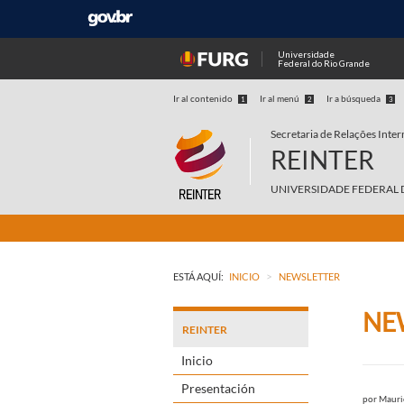
Universidade
Federal do Rio Grande
Ir al contenido
Ir al menú
Ir a búsqueda
1
2
3
Secretaria de Relações Inter
REINTER
UNIVERSIDADE FEDERAL 
>
ESTÁ AQUÍ:
INICIO
NEWSLETTER
NE
REINTER
Inicio
Presentación
por
Mauri