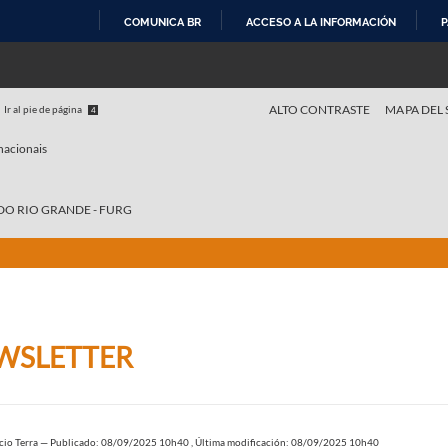
COMUNICA BR
ACCESO A LA INFORMACIÓN
P
IR
AL
CONTENIDO
ALTO CONTRASTE
MAPA DEL 
Ir al pie de página
4
nacionais
DO RIO GRANDE - FURG
WSLETTER
cio Terra
—
Publicado: 08/09/2025 10h40
,
Última modificación: 08/09/2025 10h40