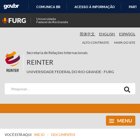
COMUNICA BR
ACESSO À INFORMAÇÃO
PARTI
IR
Universidade
Federal do Rio Grande
PARA
O
简体中文
ENGLISH
ESPAÑOL
CONTEÚDO
ALTO CONTRASTE
MAPA DO SITE
Secretaria de Relações Internacionais
REINTER
UNIVERSIDADE FEDERAL DO RIO GRANDE - FURG
MENU
>
VOCÊ ESTÁ AQUI:
INÍCIO
DOCUMENTOS