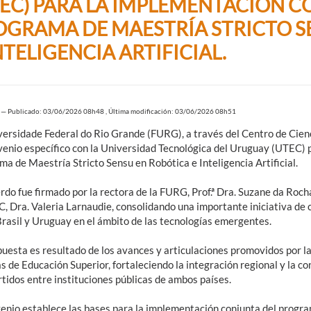
TEC) PARA LA IMPLEMENTACIÓN C
OGRAMA DE MAESTRÍA STRICTO S
NTELIGENCIA ARTIFICIAL.
—
Publicado: 03/06/2026 08h48
,
Última modificación: 03/06/2026 08h51
versidade Federal do Rio Grande (FURG), a través del Centro de Cien
venio específico con la Universidad Tecnológica del Uruguay (UTEC) 
a de Maestría Stricto Sensu en Robótica e Inteligencia Artificial.
rdo fue firmado por la rectora de la FURG, Prof.ª Dra. Suzane da Roch
C, Dra. Valeria Larnaudie, consolidando una importante iniciativa de
Brasil y Uruguay en el ámbito de las tecnologías emergentes.
puesta es resultado de los avances y articulaciones promovidos por 
s de Educación Superior, fortaleciendo la integración regional y la 
tidos entre instituciones públicas de ambos países.
venio establece las bases para la implementación conjunta del progr