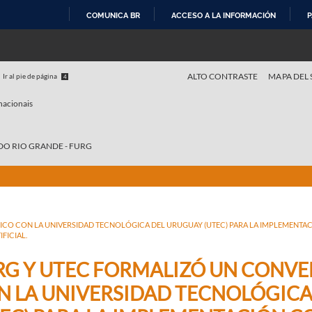
COMUNICA BR
ACCESO A LA INFORMACIÓN
P
IR
AL
CONTENIDO
ALTO CONTRASTE
MAPA DEL 
Ir al pie de página
4
nacionais
DO RIO GRANDE - FURG
ICO CON LA UNIVERSIDAD TECNOLÓGICA DEL URUGUAY (UTEC) PARA LA IMPLEMENTA
FICIAL.
RG Y UTEC FORMALIZÓ UN CONVE
N LA UNIVERSIDAD TECNOLÓGICA