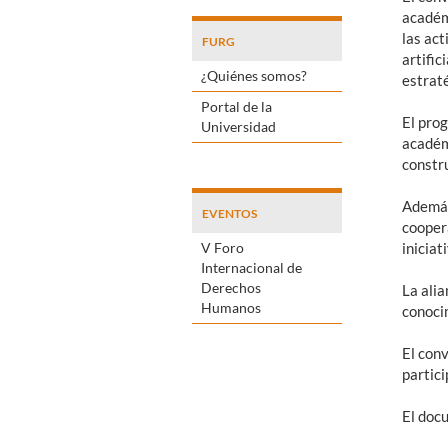
académi
las act
FURG
artific
¿Quiénes somos?
estraté
Portal de la
El prog
Universidad
académi
constru
Además
EVENTOS
cooper
V Foro
iniciat
Internacional de
Derechos
La alia
Humanos
conocim
El conv
partici
El doc