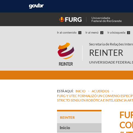
Universidade
Federal do Rio Grande
Ir al contenido
Ir al menú
Ir a búsqueda
1
2
3
Secretaria de Relações Inter
REINTER
UNIVERSIDADE FEDERAL 
>
>
ESTÁ AQUÍ:
INICIO
ACUERDOS
FURG Y UTEC FORMALIZÓ UN CONVENIO ESPECÍF
STRICTO SENSU EN ROBÓTICA E INTELIGENCIA ARTI
FU
REINTER
CO
Inicio