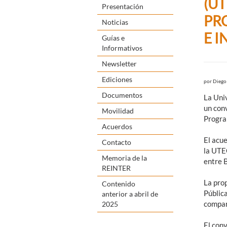
(U
Presentación
PR
Noticias
E I
Guías e
Informativos
Newsletter
Ediciones
por
Diego
Documentos
La Uni
un con
Movilidad
Program
Acuerdos
El acue
Contacto
la UTE
Memoria de la
entre 
REINTER
La pro
Contenido
Pública
anterior a abril de
compar
2025
El con